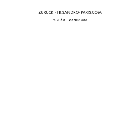
ZURÜCK - FR.SANDRO-PARIS.COM
-
v. 3.16.0
status: 500