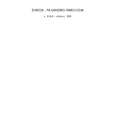
ZURÜCK - FR.SANDRO-PARIS.COM
-
v. 3.16.0
status: 500