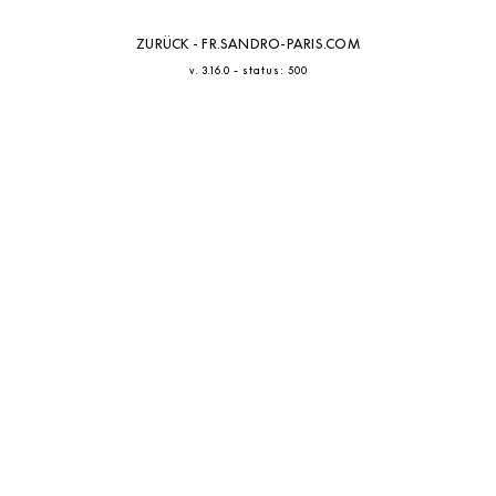
ZURÜCK - FR.SANDRO-PARIS.COM
-
v. 3.16.0
status: 500