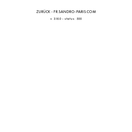
ZURÜCK - FR.SANDRO-PARIS.COM
-
v. 3.16.0
status: 500