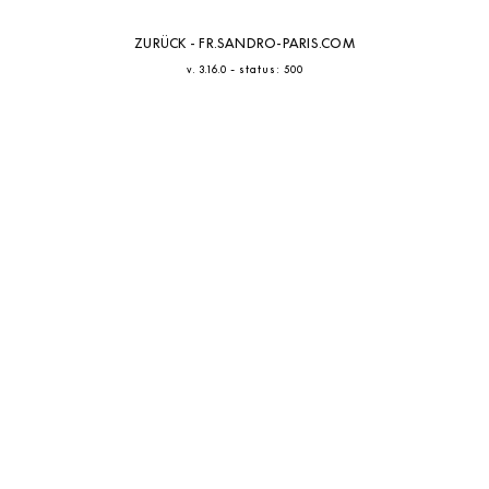
ZURÜCK - FR.SANDRO-PARIS.COM
-
v. 3.16.0
status: 500