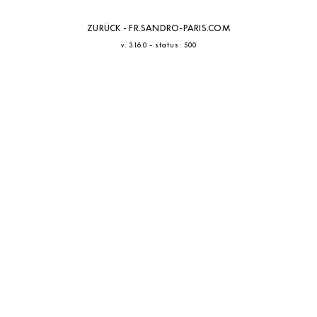
ZURÜCK - FR.SANDRO-PARIS.COM
-
v. 3.16.0
status: 500