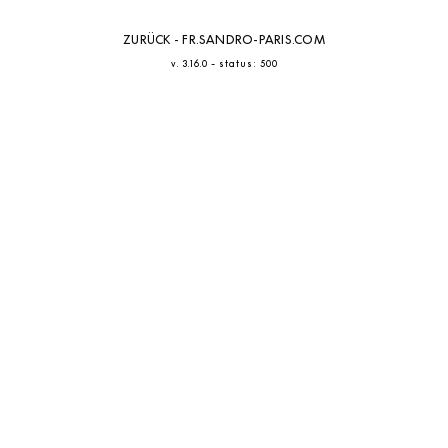
ZURÜCK - FR.SANDRO-PARIS.COM
-
v. 3.16.0
status: 500